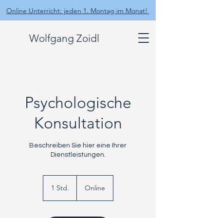
Online Unterricht: jeden 1. Montag im Monat!
Wolfgang Zoidl
Psychologische
Konsultation
Beschreiben Sie hier eine Ihrer
Dienstleistungen.
1 Std.
1
Online
S
t
d