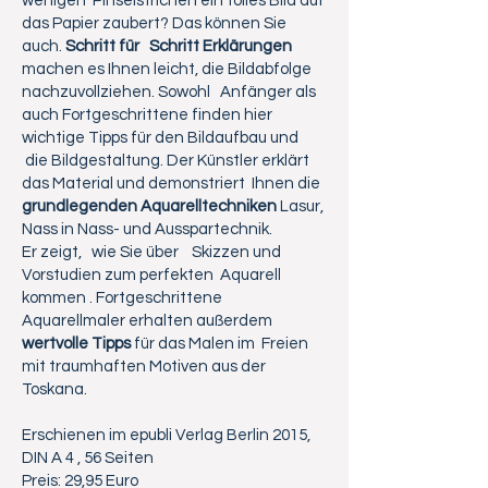
wenigen Pinselstrichen ein tolles Bild auf
das Papier zaubert? Das können Sie
auch.
Schritt für Schritt Erklärungen
machen es Ihnen leicht, die Bildabfolge
nachzuvollziehen. Sowohl Anfänger als
auch Fortgeschrittene finden hier
wichtige Tipps für den Bildaufbau und
die Bildgestaltung. Der Künstler erklärt
das Material und demonstriert Ihnen die
grundlegenden Aquarelltechniken
Lasur,
Nass in Nass- und Ausspartechnik.
Er zeigt, wie Sie über Skizzen und
Vorstudien zum perfekten Aquarell
kommen . Fortgeschrittene
Aquarellmaler erhalten außerdem
wertvolle Tipps
für das Malen im Freien
mit traumhaften Motiven aus der
Toskana.
Erschienen im epubli Verlag Berlin 2015,
DIN A 4 , 56 Seiten
Preis: 29,95 Euro