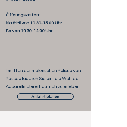
Öffnungszeiten:
Mo & Mi von
10.30-15.00
Uhr
Sa von
10.30-14.00
Uhr
Inmitten der malerischen Kulisse von
Passau lade ich Sie ein, die Welt der
Aquarellmalerei hautnah zu erleben.
Anfahrt planen