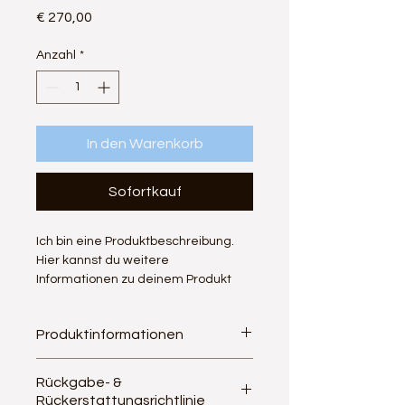
Preis
€ 270,00
Anzahl
*
In den Warenkorb
Sofortkauf
Ich bin eine Produktbeschreibung. 
Hier kannst du weitere 
Informationen zu deinem Produkt 
hinzufügen, z. B. Maße, Material, 
Pflege- und Reinigungshinweise.
Produktinformationen
Hier kannst du weitere 
Rückgabe- &
Informationen zu deinem Produkt 
Rückerstattungsrichtlinie