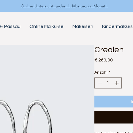
Online Unterricht: jeden 1. Montag im Monat!
ier Passau
Online Malkurse
Malreisen
Kindermalkur
Creolen
Preis
€ 269,00
Anzahl
*