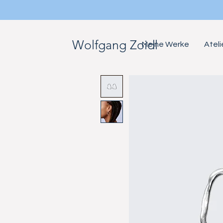
Wolfgang Zoidl
Meine Werke
Atel